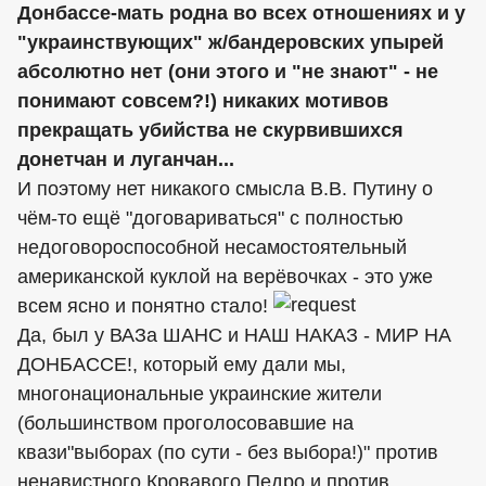
Донбассе-мать родна во всех отношениях и у
"украинствующих" ж/бандеровских упырей
абсолютно нет (они этого и "не знают" - не
понимают совсем?!) никаких мотивов
прекращать убийства не скурвившихся
донетчан и луганчан...
И поэтому нет никакого смысла В.В. Путину о
чём-то ещё "договариваться" с полностью
недоговороспособной несамостоятельный
американской куклой на верёвочках - это уже
всем ясно и понятно стало!
Да, был у ВАЗа ШАНС и НАШ НАКАЗ - МИР НА
ДОНБАССЕ!, который ему дали мы,
многонациональные украинские жители
(большинством проголосовавшие на
квази"выборах (по сути - без выбора!)" против
ненавистного Кровавого Педро и против