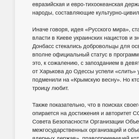
евразийская и евро-тихоокеанская держ
народы, составляющие культурно-цивил
Иначе говоря, идея «Русского мира», ст
власти в Киеве украинских нацистов и з
Донбасс стекались добровольцы для ос
вполне официальный статус в программ
это, к сожалению, с запозданием в дев
от Харькова до Одессы успели «слить» 
подменили на «Крымскую весну». Но кто 
троицу любит.
Также показательно, что в поисках сво
опирается на достижения и авторитет 
Совета Безопасности Организации Объ
межгосударственных организаций и объе
ядерных держав», правопреемницей кот