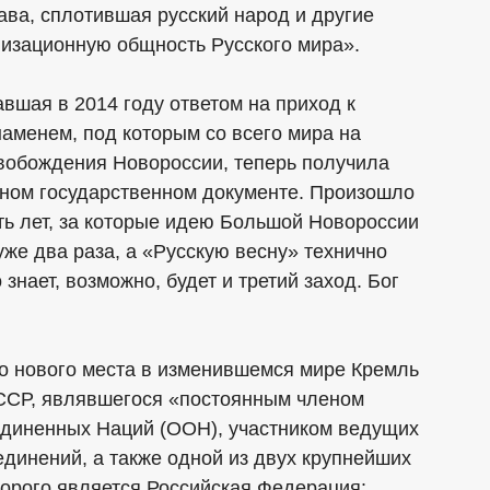
ава, сплотившая русский народ и другие
изационную общность Русского мира».
авшая в 2014 году ответом на приход к
наменем, под которым со всего мира на
вобождения Новороссии, теперь получила
ном государственном документе. Произошло
ять лет, за которые идею Большой Новороссии
уже два раза, а «Русскую весну» технично
знает, возможно, будет и третий заход. Бог
его нового места в изменившемся мире Кремль
СССР, являвшегося «постоянным членом
единенных Наций (ООН), участником ведущих
динений, а также одной из двух крупнейших
орого является Российская Федерация: