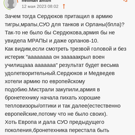
-3
hellman anton
12 мая 2023 08:02
Зачем тогда Сердюков притащил в армию
тигры,мрапы,СУО для танков и Орланы(бпла)?
Так-то не было бы Сердюкова,армия бы не
увидела МРАПЫ и даже орланов-10.
Как видим,если смотреть трезвой головой и без
истерик "аааааааа он зааааакрыл воен
училищааа ааааааа" результат будет весьма
удолетворительный.Сердюков и Медведев
хотели армию по европейскому
подобию.Мистрали закупили,армия в
бронетехнику начала пихать хорошие
тепловизоры/оптики и так далее(естественно
европейские,потому что не было своих).
Хоть Европа и дала СУО предыдущего
поколения,бронетехника перестала быть