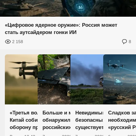
«Цифровое ядерное оружие»: Россия может
стать аутсайдером гонки ИИ
2 158
8
«Третья волна добивает»: как
Больше и мощнее: ВСУ
Невидимый фронт вой
Сладков з
Китай собирается взламывать
обнаружили новые версии
безопасных дорог боль
необходим
оборону противника
российских БПЛА «Гербера»
существует
«русский P