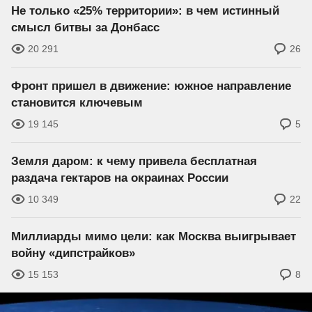
Не только «25% территории»: в чем истинный
смысл битвы за Донбасс
20 291
26
Фронт пришел в движение: южное направление
становится ключевым
19 145
5
Земля даром: к чему привела бесплатная
раздача гектаров на окраинах России
10 349
22
Миллиарды мимо цели: как Москва выигрывает
войну «дипстрайков»
15 153
8