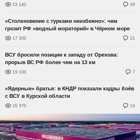
23 140
49
«Столкновение с турками неизбежно»: чем
грозит РФ «водный мораторий» в Чёрном море
17 300
21
ВСУ бросили позиции к западу от Орехова:
прорыв ВС РФ более чем на 13 км
19 100
7
«Ядерные» братья: в КНДР показали кадры боёв
с ВСУ в Курской области
15 370
14