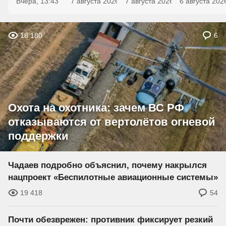
Вчера, 13:43
7 августа 2026
7 августа 2026
1
6 августа 202
0
18 180
6
Охота на охотника: зачем ВС РФ
отказываются от вертолётов огневой
поддержки
Чадаев подробно объяснил, почему накрылся
нацпроект «Беспилотные авиационные системы»
19 418
54
Почти обезврежен: противник фиксирует резкий