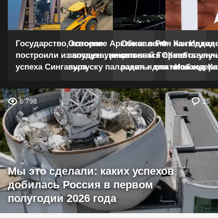
Государство, которое
Освоение Арктики: в РФ
Обновления на подход
Как Индия
построили из воздуха: рецепт
запущен уникальный ГОК по
готовятся принять улу
собственн
успеха Сингапура
выпуску палладия и платины
ракеты для «Искандера
в обход Ки
5 798
25
Мы это сделали: каких успехов
добилась Россия в первом
полугодии 2026 года