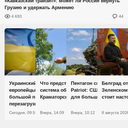
«Кавказский транзит»: может ли Россия вернуть
Грузию и удержать Армению
4 693
44
Украинский капкан для ЕС:
Что представляет собой
Пентагон скрывает пра
Белград о
европейцы готовятся к
система обороны Славянско–
Patriot: США берегут р
Зеленском
большой политической
Краматорской агломерации
для большой войны
стоит нас
перезагрузке
Сегодня, 09:57
Вчера, 14:09
Вчера, 10:12
0
8 августа 202
4