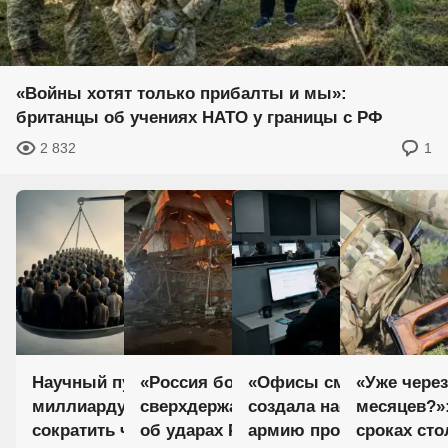
«Войны хотят только прибалты и мы»:
британцы об учениях НАТО у границы с РФ
2 832
1
Научный путь к «золотому
«Россия больше не
«Офисы смерти»: как У
«Уже через
миллиарду»: кто решил
сверхдержава?»: иностранцы
создала настоящую про
месяцев?»
сократить человечество в два
об ударах РФ по Киеву
армию против России
сроках ст