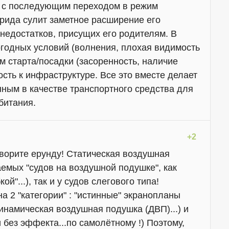
 с последующим переходом в режим
брида сулит заметное расширение его
 недостатков, присущих его родителям. В
погодных условий (волнения, плохая видимость
там старта/посадки (засоренность, наличие
ость к инфраструктуре. Все это вместе делает
нным в качестве транспортного средства для
битания.
+2
ворите ерунду! Статическая воздушная
аемых "судов на воздушной подушке", как
й"...), так и у судов слегового типа!
 2 "категории" : "истинные" экранопланы
инамическая воздушная подушка (ДВП)...) и
без эффекта...по самолётному !) Поэтому,