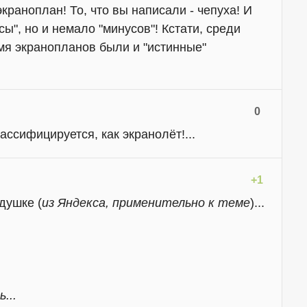
экраноплан! То, что вы написали - чепуха! И
сы", но и немало "минусов"! Кстати, среди
мя экранопланов были и "истинные"
0
ассифицируется, как экранолёт!...
+1
душке (
из Яндекса, применительно к теме
)...
...