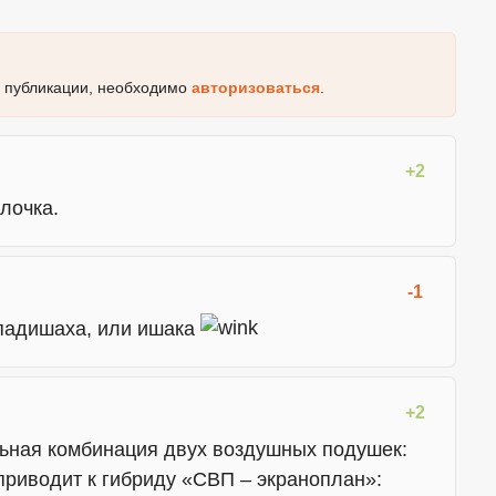
к публикации, необходимо
авторизоваться
.
+2
лочка.
-1
 падишаха, или ишака
+2
ьная комбинация двух воздушных подушек:
приводит к гибриду «СВП – экраноплан»: