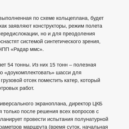
выполненная по схеме кольцеплана, будет
 как заявляют конструкторы, режим полета
передислокации, но и для преодоления
снастят системой синтетического зрения,
 НПП «Радар ммс».
т 54 тонны. Из них 15 тонн – полезная
но «доукомплектовать» шасси для
грузовой отсек поместить катер, который
тровых работ.
ниверсального экраноплана, директор ЦКБ
я только после решения всех вопросов с
планирует провести испытания полунатурной
раметров маршрута (время суток, начальная