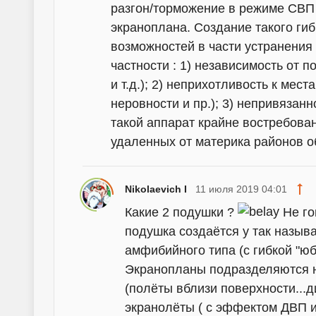
разгон/торможение в режиме СВП
экраноплана. Создание такого ги
возможностей в части устранения
частности : 1) независимость от 
и т.д.); 2) неприхотливость к мес
неровности и пр.); 3) непривязанн
такой аппарат крайне востребова
удаленных от материка районов о
Nikolaevich I
11 июля 2019 04:01
Какие 2 подушки ?
Не го
подушка создаётся у так назыв
амфибийного типа (с гибкой "юбко
Экранопланы подразделяются на
(полёты вблизи поверхности...д
экранолёты ( с эффектом ДВП и 