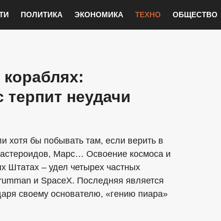
ТИ
ПОЛИТИКА
ЭКОНОМИКА
ТЕХНО
ОБЩЕСТВО
 кораблях:
 терпит неудачи
и хотя бы побывать там, если верить в
с астероидов, Марс… Освоение космоса и
х Штатах – удел четырех частных
 Grumman и SpaceX. Последняя является
даря своему основателю, «гению пиара»