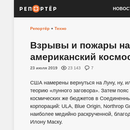
НОВОС
Репортёр
Техно
Взрывы и пожары на
американский космос
23 июля 2019
23 143
7
США намерены вернуться на Луну, ну, ил
теорию «лунного заговора». Затем поя
космических же бюджетов в Соединенны
корпораций: ULA, Blue Origin, Northrop
наиболее медийно раскрученной, благо
Илону Маску.