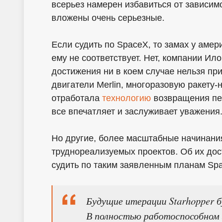
всерьез намерен избавиться от зависим
вложены очень серьезные.
Если судить по SpaceX, то замах у амер
ему не соответствует. Нет, компании Ил
достижения ни в коем случае нельзя пр
двигатели Merlin, многоразовую ракету-
отработала
технологию
возвращения пер
все впечатляет и заслуживает уважения
Но другие, более масштабные начинания
труднореализуемых проектов. Об их до
судить по таким заявленным планам Sp
Будущие итерации Starhopper б
В полностью работоспособном 