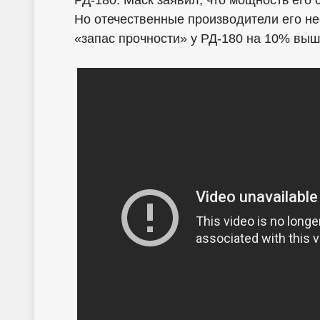
РД-180. Маск заявил, что мощность его 
Но отечественные производители его не
«запас прочности» у РД-180 на 10% выш