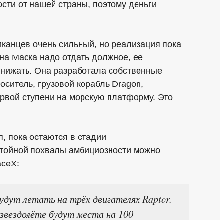
ости от нашей страны, поэтому деньги
иканцев очень сильный, но реализация пока
она Маска надо отдать должное, ее
инижать. Она разработала собственные
носитель, грузовой корабль Dragon,
вой ступени на морскую платформу. Это
.
, пока остаются в стадии
стойной похвалы амбициозности можно
aceX:
удут летать на трёх двигателях Raptor.
звездолёте будут места на 100