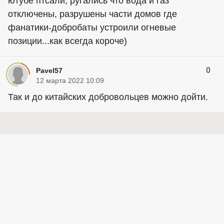
ютубе птсали, ругались что вода и газ
отключены, разрушены части домов где
фанатики-добробаты устроили огневые
позиции...как всегда короче)
0
Pavel57
12 марта 2022 10:09
Так и до китайских добровольцев можно дойти.