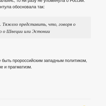
льянс, то ни разу не упомянула о России.
нтула обосновала так:
. Тяжело представить, что, говоря о
ю о Швеции или Эстонии
не быть пророссийским западным политиком,
е и прагматизм.