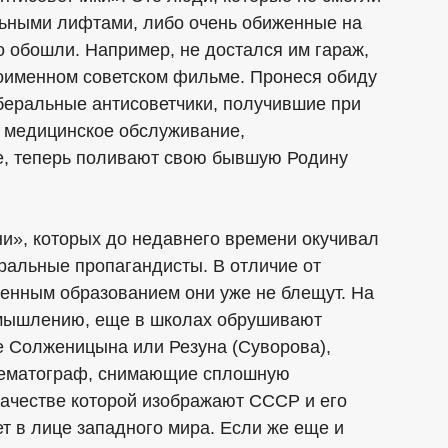
льными лифтами, либо очень обиженные на
-то обошли. Например, не достался им гараж,
ноименном советском фильме. Пронеся обиду
беральные антисоветчики, получившие при
 медицинское обслуживание,
е, теперь поливают свою бывшую Родину
и», которых до недавнего времени окучивал
ральные пропагандисты. В отличие от
венным образованием они уже не блещут. На
 мышлению, еще в школах обрушивают
е Солженицына или Резуна (Суворова),
инематограф, снимающие сплошную
 качестве которой изображают СССР и его
 в лице западного мира. Если же еще и