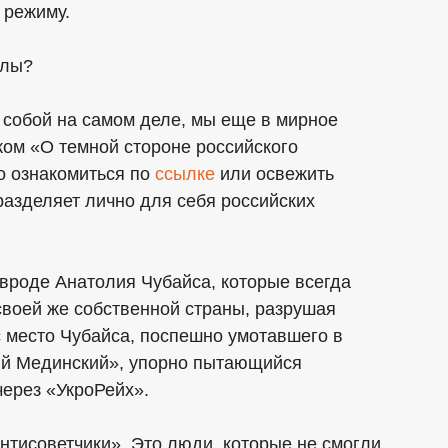
 режиму.
алы?
 собой на самом деле, мы еще в мирное
ком «О темной стороне российского
о ознакомиться по
ссылке
или освежить
разделяет лично для себя российских
вроде Анатолия Чубайса, которые всегда
 своей же собственной страны, разрушая
 место Чубайса, поспешно умотавшего в
ый Мединский», упорно пытающийся
через «УкроРейх».
нтисоветчики». Это люди, которые не смогли