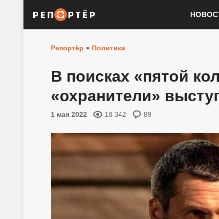
НОВОС
Репортёр
Политика
В поисках «пятой ко
«охранители» высту
1 мая 2022
18 342
89