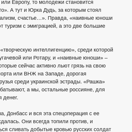
А или Европу, то молодежи становится
то». А тут и Юрка Дудь, за которым стоял
итализм, счастье…». Правда, «наивные юноши
т туризм с эмиграцией, а это две большие
«творческую интеллигенцию», среди которой
Пугачевой или Ротару, и «наивные юноши» –
торые сейчас активно льют грязь на свою
спорта или ВНЖ на Западе, дорогая
друзья среди украинской эстрады. «Рашка»
рабатывают, а мы, остальные россияне, для
 денег.
, Донбасс и вся эта спецоперация с ее
далась. Они всегда топили против, и
ься сливать добытые кровью русских солдат