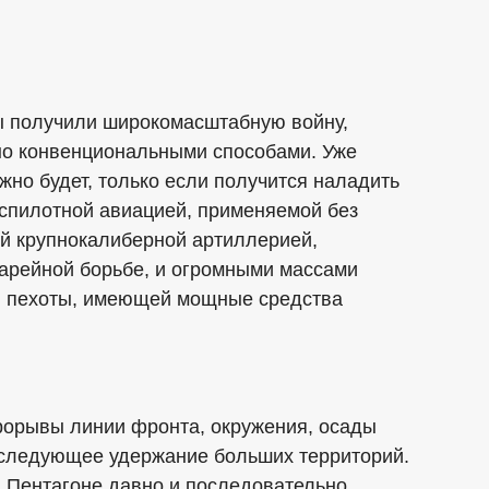
ы получили широкомасштабную войну,
но конвенциональными способами. Уже
жно будет, только если получится наладить
спилотной авиацией, применяемой без
ой крупнокалиберной артиллерией,
тарейной борьбе, и огромными массами
й пехоты, имеющей мощные средства
прорывы линии фронта, окружения, осады
последующее удержание больших территорий.
 в Пентагоне давно и последовательно