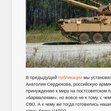
В предыдущей
публикации
мы установил
Анатолия Сердюкова, российскую армию
принуждению к миру на постсоветском п
«бармалеями», но вовсе не к тому, с че
СВО. А к чему же тогда готовились наш
стран блока НАТО?