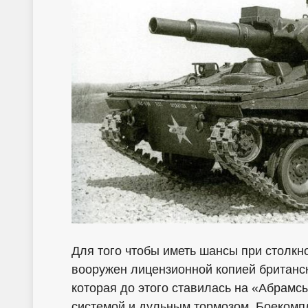
Для того чтобы иметь шансы при столкн
вооружен лицензионной копией британск
которая до этого ставилась на «Абрамс
системой и дульным тормозом. Боекомпл