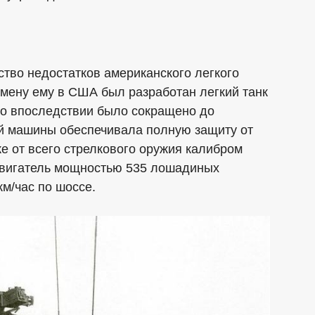
тво недостатков американского легкого
амену ему в США был разработан легкий танк
го впоследствии было сокращено до
вой машины обеспечивала полную защиту от
же от всего стрелкового оружия калибром
 двигатель мощностью 535 лошадиных
км/час по шоссе.