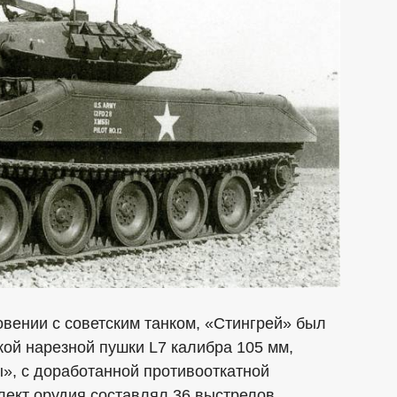
овении с советским танком, «Стингрей» был
ой нарезной пушки L7 калибра 105 мм,
ы», с доработанной противооткатной
ект орудия составлял 36 выстрелов.