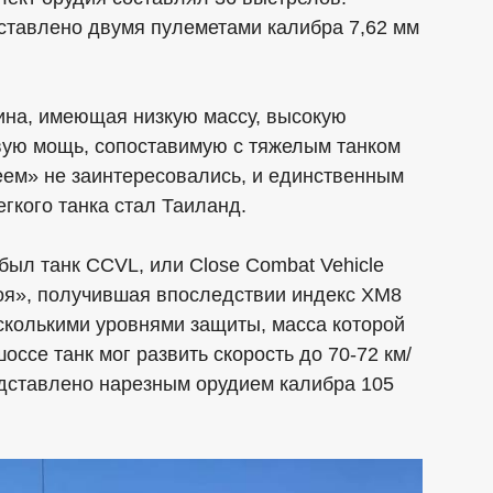
тавлено двумя пулеметами калибра 7,62 мм
ина, имеющая низкую массу, высокую
евую мощь, сопоставимую с тяжелым танком
еем» не заинтересовались, и единственным
гкого танка стал Таиланд.
был танк CCVL, или Close Combat Vehicle
боя», получившая впоследствии индекс XM8
сколькими уровнями защиты, масса которой
оссе танк мог развить скорость до 70-72 км/
едставлено нарезным орудием калибра 105