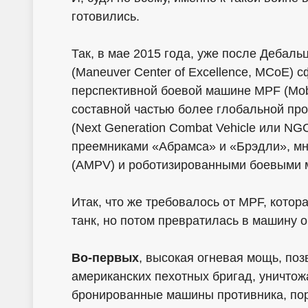
готовились.
Так, в мае 2015 года, уже после Дебал
(Maneuver Center of Excellence, MCoE) 
перспективной боевой машине MPF (Mobi
составной частью более глобальной пр
(Next Generation Combat Vehicle или NGС
преемниками «Абрамса» и «Брэдли», м
(AMPV) и роботизированными боевыми 
Итак, что же требовалось от MPF, котор
танк, но потом превратилась в машину 
Во-первых
, высокая огневая мощь, п
американских пехотных бригад, уничтож
бронированные машины противника, пор