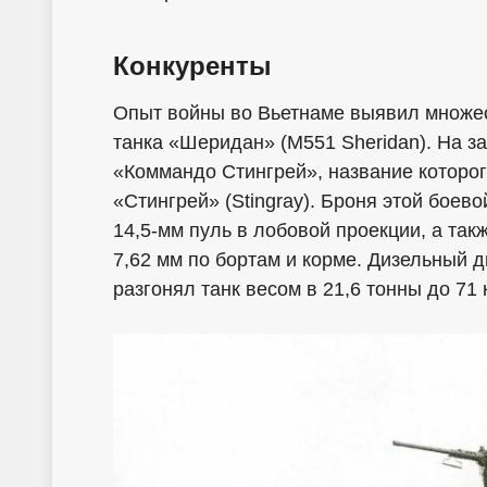
Конкуренты
Опыт войны во Вьетнаме выявил множес
танка «Шеридан» (M551 Sheridan). На з
«Коммандо Стингрей», название которо
«Стингрей» (Stingray). Броня этой бое
14,5-мм пуль в лобовой проекции, а так
7,62 мм по бортам и корме. Дизельный
разгонял танк весом в 21,6 тонны до 71 