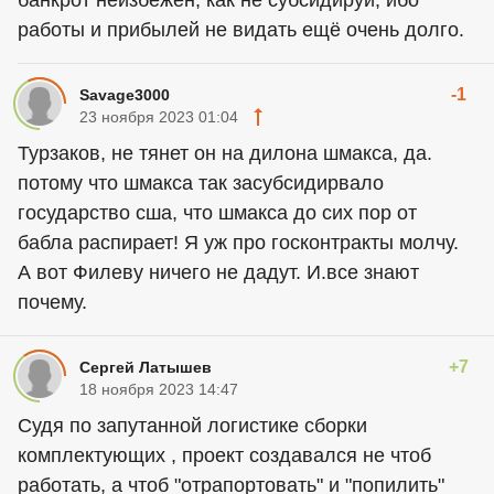
банкрот неизбежен, как не субсидируй, ибо
работы и прибылей не видать ещё очень долго.
-1
Savage3000
23 ноября 2023 01:04
Турзаков, не тянет он на дилона шмакса, да.
потому что шмакса так засубсидирвало
государство сша, что шмакса до сих пор от
бабла распирает! Я уж про госконтракты молчу.
А вот Филеву ничего не дадут. И.все знают
почему.
+7
Сергей Латышев
18 ноября 2023 14:47
Судя по запутанной логистике сборки
комплектующих , проект создавался не чтоб
работать, а чтоб "отрапортовать" и "попилить"