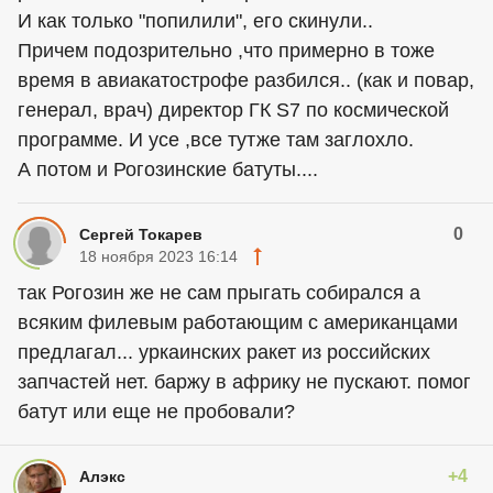
И как только "попилили", его скинули..
Причем подозрительно ,что примерно в тоже
время в авиакатострофе разбился.. (как и повар,
генерал, врач) директор ГК S7 по космической
программе. И усе ,все тутже там заглохло.
А потом и Рогозинские батуты....
0
Сергей Токарев
18 ноября 2023 16:14
так Рогозин же не сам прыгать собирался а
всяким филевым работающим с американцами
предлагал... уркаинских ракет из российских
запчастей нет. баржу в африку не пускают. помог
батут или еще не пробовали?
+4
Алэкс