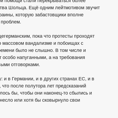
ой помощи стали перекрываться более
ства Шольца. Ещё одним лейтмотивом звучит
краины, которую забастовщики вполне
 проблем.
егерманским, пока что протесты проходят
 о массовом вандализме и побоищах с
ремени было не слышно. В том числе и
 особо напуганными, а на требования
выми отговорками.
 и в Германии, и в других странах ЕС, и в
 что после полутора лет предсказаний
ось бы, чтобы они наконец-то сбылись и
несло или хотя бы сковырнуло свои