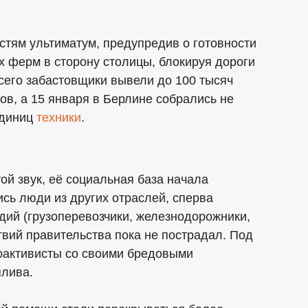
стям ультиматум, предупредив о готовности
х ферм в сторону столицы, блокируя дороги
всего забастовщики вывели до 100 тысяч
ов, а 15 января в Берлине собрались не
единиц
техники
.
той звук, её социальная база начала
сь люди из других отраслей, сперва
дий (грузоперевозчики, железнодорожники,
ствий правительства пока не пострадал. Под
оактивисты со своими бредовыми
плива.