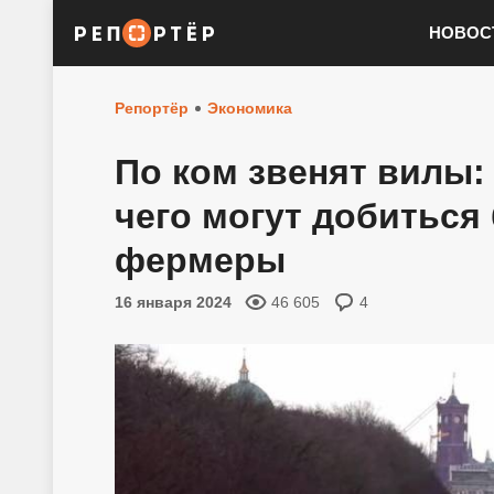
НОВОС
Репортёр
Экономика
По ком звенят вилы:
чего могут добиться
фермеры
16 января 2024
46 605
4