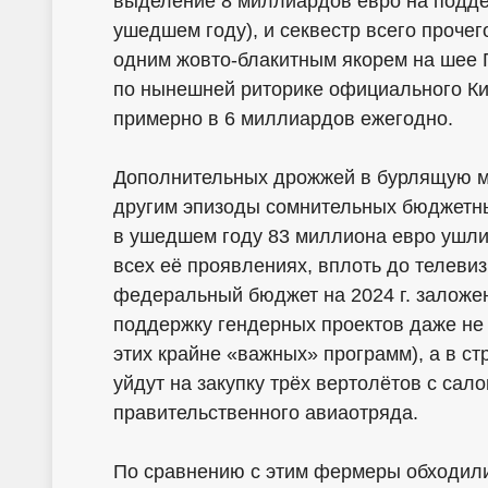
выделение 8 миллиардов евро на подде
ушедшем году), и секвестр всего проче
одним жовто-блакитным якорем на шее 
по нынешней риторике официального Кие
примерно в 6 миллиардов ежегодно.
Дополнительных дрожжей в бурлящую м
другим эпизоды сомнительных бюджетных
в ушедшем году 83 миллиона евро ушли
всех её проявлениях, вплоть до телеви
федеральный бюджет на 2024 г. заложе
поддержку гендерных проектов даже не 
этих крайне «важных» программ), а в с
уйдут на закупку трёх вертолётов с сал
правительственного авиаотряда.
По сравнению с этим фермеры обходили