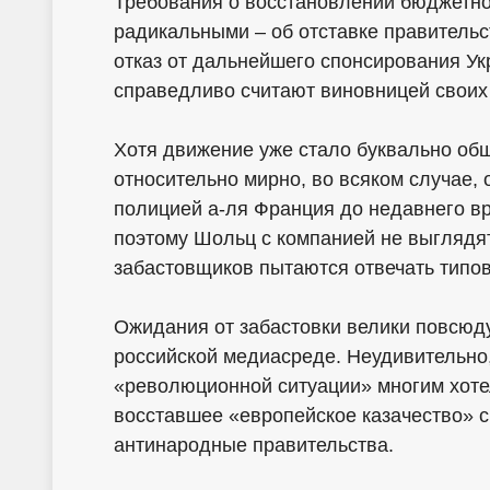
Требования о восстановлении бюджетн
радикальными – об отставке правитель
отказ от дальнейшего спонсирования У
справедливо считают виновницей своих
Хотя движение уже стало буквально общ
относительно мирно, во всяком случае,
полицией а-ля Франция до недавнего в
поэтому Шольц с компанией не выглядят
забастовщиков пытаются отвечать типо
Ожидания от забастовки велики повсюду:
российской медиасреде. Неудивительно,
«революционной ситуации» многим хотел
восставшее «европейское казачество» с
антинародные правительства.