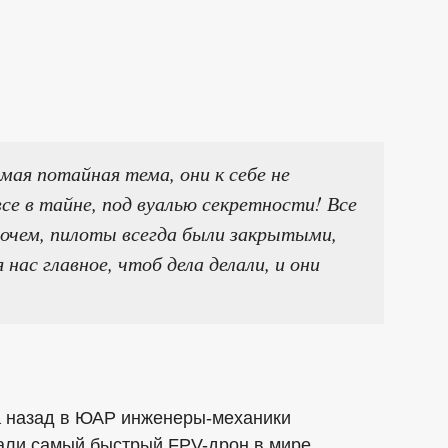
мая потайная тема, они к себе не
все в тайне, под вуалью секретности! Все
рочем, пилоты всегда были закрытыми,
нас главное, чтоб дела делали, и они
ца назад в ЮАР инженеры-механики
али самый быстрый FPV-дрон в мире.