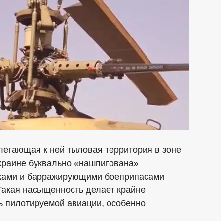
легающая к ней тыловая территория в зоне
краине буквально «нашпигована»
ками и барражирующими боеприпасами
 Такая насыщенность делает крайне
ь пилотируемой авиации, особенно