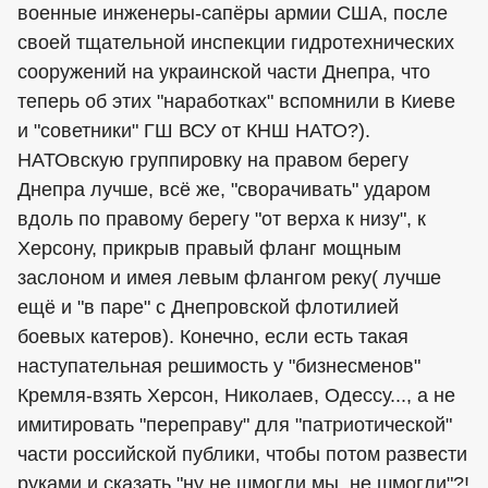
военные инженеры-сапёры армии США, после
своей тщательной инспекции гидротехнических
сооружений на украинской части Днепра, что
теперь об этих "наработках" вспомнили в Киеве
и "советники" ГШ ВСУ от КНШ НАТО?).
НАТОвскую группировку на правом берегу
Днепра лучше, всё же, "сворачивать" ударом
вдоль по правому берегу "от верха к низу", к
Херсону, прикрыв правый фланг мощным
заслоном и имея левым флангом реку( лучше
ещё и "в паре" с Днепровской флотилией
боевых катеров). Конечно, если есть такая
наступательная решимость у "бизнесменов"
Кремля-взять Херсон, Николаев, Одессу..., а не
имитировать "переправу" для "патриотической"
части российской публики, чтобы потом развести
руками и сказать "ну не шмогли мы, не шмогли"?!