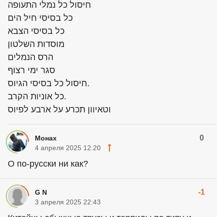
חיסול כל נמלי התעופה
כל בסיסי חיל הים
כל בסיסי הצבא
מוסדות השלטון
הרס הנמלים
סגר ימי רצוף
חיסול כל בסיסי הגיוס.
כל אוניות הקרב.
וטאיוון תכרע על ארבע לפיוס
0
Монаx
4 апреля 2025 12:20
О по-русски ни как?
-1
G N
3 апреля 2025 22:43