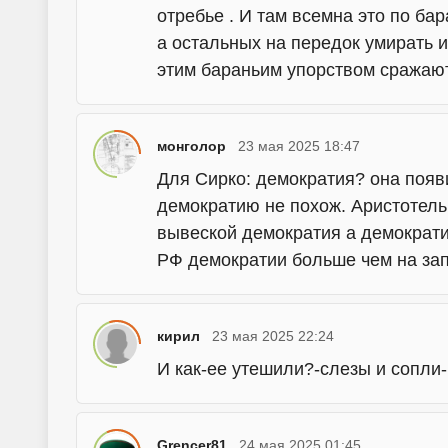
отpeбье . И там всемна это по бар
а остальных на передок умирать и
этим бараньим упорством сражают
монголор
23 мая 2025 18:47
Для Сирко: демократия? она появи
демократию не похож. Аристотель
вывеской демократия а демократи
РФ демократии больше чем на за
кирил
23 мая 2025 22:24
И как-ее утешили?-слезы и сопли
Grencer81
24 мая 2025 01:45