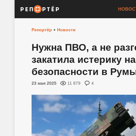
НОВОС
Репортёр
Новости
Нужна ПВО, а не раз
закатила истерику н
безопасности в Рум
23 мая 2025
11 879
4