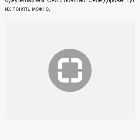
Кужугетовичем. Оно и понятно! Себе дороже! Тут
их понять можно.