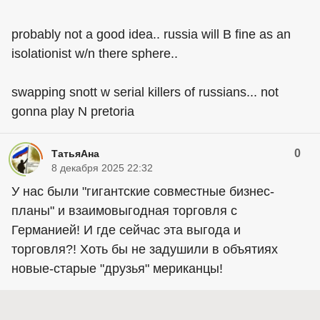
probably not a good idea.. russia will B fine as an
isolationist w/n there sphere..
swapping snott w serial killers of russians... not
gonna play N pretoria
0
ТатьяАна
8 декабря 2025 22:32
У нас были "гигантские совместные бизнес-
планы" и взаимовыгодная торговля с
Германией! И где сейчас эта выгода и
торговля?! Хоть бы не задушили в объятиях
новые-старые "друзья" мериканцы!