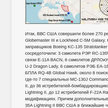
Итак, ВВС США совершили более 270 ре
Globemaster III и Lockheed C-5М Galaxy
заправщиков Boeing KC-135 Stratotanke
сосредоточили: 3 самолета РЭР RC-135W
связи E-11A BACN, 6 cамолетов ДРЛОиУ 
U-2 Dragon Lady, 6 самолетов РЭБ EA-1
БПЛА RQ-4B Global Hawk, около 8 поиск
где-то 7 специальных MC-130J Commando
II, до 36 истребителей-бомбардировщико
Lightning II, до 12 истребителей F-22A 
модификациях. Причем дополнительные 1
35A Lightning II ВВС США в ближайшие 