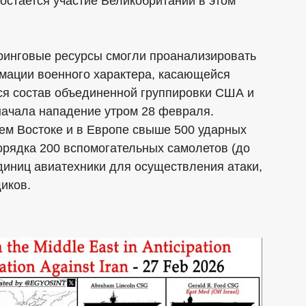
остается участие Великобритании в этом
ринговые ресурсы смогли проанализировать
мации военного характера, касающейся
лся состав объединенной группировки США и
начала нападение утром 28 февраля.
ем Востоке и в Европе свыше 500 ударных
порядка 200 вспомогательных самолетов (до
диниц авиатехники для осуществления атаки,
иков.