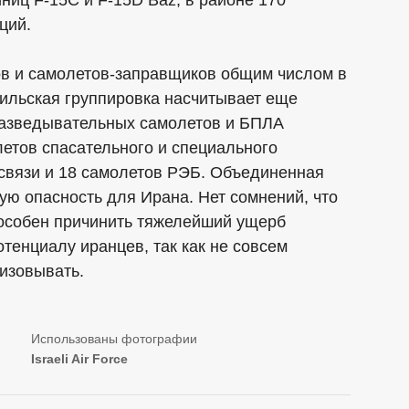
ниц F-15C и F-15D Baz, в районе 170
ций.
ов и самолетов-заправщиков общим числом в
аильская группировка насчитывает еще
разведывательных самолетов и БПЛА
летов спасательного и специального
 связи и 18 самолетов РЭБ. Объединенная
ую опасность для Ирана. Нет сомнений, что
собен причинить тяжелейший ущерб
тенциалу иранцев, так как не совсем
лизовывать.
Israeli Air Force