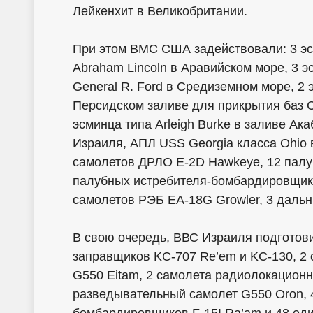
Лейкенхит в Великобритании.
При этом ВМС США задействовали: 3 эсм
Abraham Lincoln в Аравийском море, 3 э
General R. Ford в Средиземном море, 2 
Персидском заливе для прикрытия баз 
эсминца типа Arleigh Burke в заливе А
Израиля, АПЛ USS Georgia класса Ohio
самолетов ДРЛО E-2D Hawkeye, 12 палубн
палубных истребителя-бомбардировщика
самолетов РЭБ EA-18G Growler, 3 даль
В свою очередь, ВВС Израиля подготов
заправщиков KC-707 Re’em и KC-130, 2 
G550 Eitam, 2 самолета радиолокационн
разведывательный самолет G550 Oron, 48