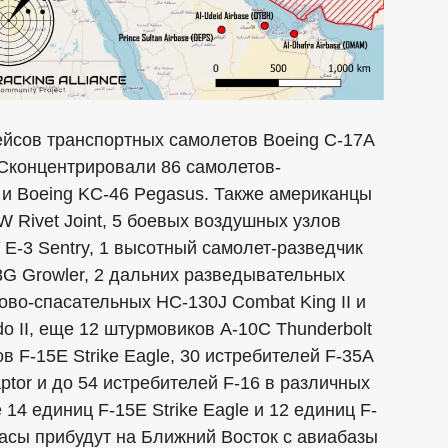
йсов транспортных самолетов Boeing C-17А
. Сконцентрировали 86 самолетов-
r и Boeing KC-46 Pegasus. Также американцы
 Rivet Joint, 5 боевых воздушных узлов
E-3 Sentry, 1 высотный самолет-разведчик
8G Growler, 2 дальних разведывательных
ово-спасательных HC-130J Combat King II и
 II, еще 12 штурмовиков A-10C Thunderbolt
в F-15E Strike Eagle, 30 истребителей F-35A
Raptor и до 54 истребителей F-16 в различных
4 единиц F-15E Strike Eagle и 12 единиц F-
часы прибудут на Ближний Восток с авиабазы