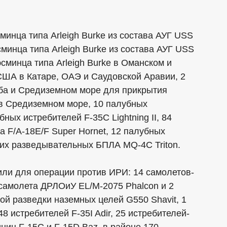
инца типа Arleigh Burke из состава АУГ USS
сминца типа Arleigh Burke из состава АУГ USS
эсминца типа Arleigh Burke в Оманском и
США в Катаре, ОАЭ и Саудовской Аравии, 2
каба и Средиземном море для прикрытия
 в Средиземном море, 10 палубных
ых истребителей F-35С Lightning II, 84
 F/A-18E/F Super Hornet, 12 палубных
них разведывательных БПЛА MQ-4C Triton.
или для операции против ИРИ: 14 самолетов-
самолета ДРЛОиУ EL/M-2075 Phalcon и 2
ой разведки наземных целей G550 Shavit, 1
 истребителей F-35I Adir, 25 истребителей-