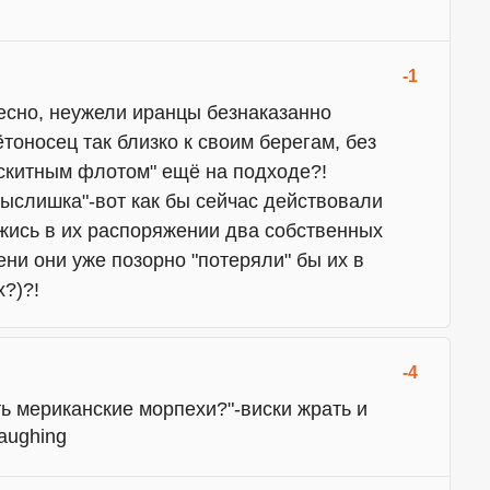
-1
есно, неужели иранцы безнаказанно
тоносец так близко к своим берегам, без
оскитным флотом" ещё на подходе?!
ыслишка"-вот как бы сейчас действовали
жись в их распоряжении два собственных
ени они уже позорно "потеряли" бы их в
?)?!
-4
ь мериканские морпехи?"-виски жрать и