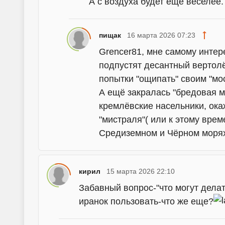
А с воздуха будет ещё веселее.
пищак
16 марта 2026 07:23
Grencer81, мне самому интер
подпустят десантный вертолё
попытки "ощипать" своим "м
А ещё закралась "бредовая м
кремлёвские насельники, ока
"мистраля"( или к этому врем
Средиземном и Чёрном морях
кирил
15 марта 2026 22:10
Забавный вопрос-"что могут делат
иранок пользовать-что же еще?