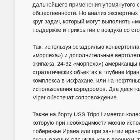
дальнейшего применения упомянутого 
общественности. Но анализ экспертных 
круг задач, который могут выполнять «
поддержке и прикрытии с воздуха со ст
Так, используя эскадрилью конвертопла
«морпеха») и дополнительные вертолеты 
экипажа, 24-32 «морпеха») американцы 
стратегических объектах в глубине Ира
комплекса в Исфахане, или на нефтяны
использования аэродромов. Два десятка
Viper обеспечат сопровождение.
Также на борту USS Tripoli имеется ко
которую при необходимости можно испо
побережье Ирана или при занятии иранс
очень важных для ИРИ, как в военном, 