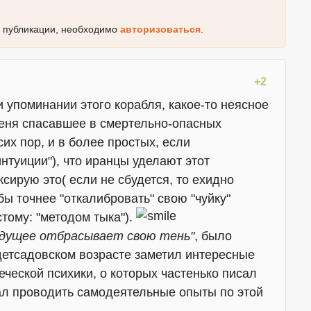
к публикации, необходимо
авторизоваться
.
+2
и упоминании этого корабля, какое-то неясное
еня спасавшее в смертельно-опасных
сих пор, и в более простых, если
нтуиции"), что иранцы уделают этот
сирую это( если не сбудется, то ехидно
обы точнее "откалибровать" свою "чуйку"
тому: "методом тыка").
удущее отбрасывает свою тень"
, было
 детсадовском возрасте заметил интересные
ческой психики, о которых частенько писал
ал проводить самодеятельные опыты по этой