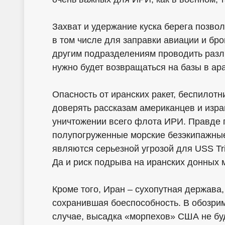
Захват и удержание куска берега позво
в том числе для заправки авиации и бро
другим подразделениям проводить разли
нужно будет возвращаться на базы в ар
Опасность от иранских ракет, беспилотни
доверять рассказам американцев и изр
уничтожении всего флота ИРИ. Правде г
полупогруженные морские безэкипажны
являются серьезной угрозой для USS Tri
Да и риск подрыва на иранских донных 
Кроме того, Иран – сухопутная держава,
сохранившая боеспособность. В обозрим
случае, высадка «морпехов» США не буд