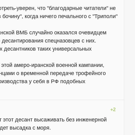
треть-уверен, что "благодарные читатели" не
 бочину", когда ничего печального с "Триполи"
танской ВМБ случайно оказался очевидцем
 десантирования спецназовцев с них.
их десантников таких универсальных
 этой амеро-иранской военной кампании,
ранцами о временной передаче трофейного
оизводства у себя в РФ подобных
+2
т этот десант высаживать без инженерной
дет высадка с моря.