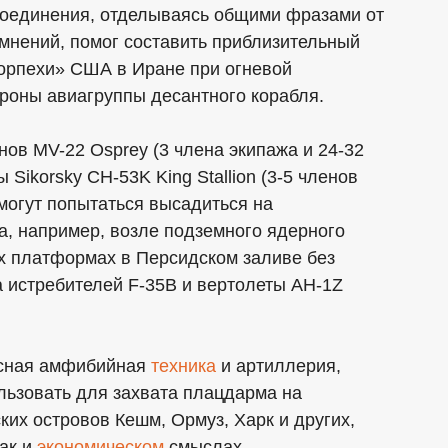
соединения, отделываясь общими фразами от
мнений, помог составить приблизительный
морпехи» США в Иране при огневой
ороны авиагруппы десантного корабля.
нов MV-22 Osprey (3 члена экипажа и 24-32
Sikorsky CH-53K King Stallion (3-5 членов
могут попытаться высадиться на
на, например, возле подземного ядерного
х платформах в Персидском заливе без
 истребителей F-35B и вертолеты AH-1Z
лесная амфибийная
техника
и артиллерия,
льзовать для захвата плацдарма на
ких островов Кешм, Ормуз, Харк и других,
так и
экономическом
смыслах.