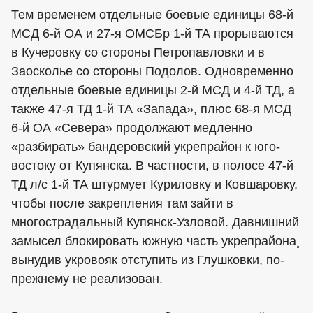
Тем временем отдельные боевые единицы 68-й
МСД 6-й ОА и 27-я ОМСБр 1-й ТА прорываются
в Кучеровку со стороны Петропавловки и в
Заосколье со стороны Подолов. Одновременно
отдельные боевые единицы 2-й МСД и 4-й ТД, а
также 47-я ТД 1-й ТА «Запада», плюс 68-я МСД
6-й ОА «Севера» продолжают медленно
«разбирать» бандеровский укрепрайон к юго-
востоку от Купянска. В частности, в полосе 47-й
ТД л/с 1-й ТА штурмует Куриловку и Ковшаровку,
чтобы после закрепления там зайти в
многострадальный Купянск-Узловой. Давнишний
замысел блокировать южную часть укрепрайона¸
вынудив укровояк отступить из Глушковки, по-
прежнему не реализован.