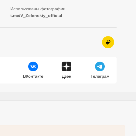
t.me/V_Zelenskiy_official
ВКонтакте
Дзен
Телеграм