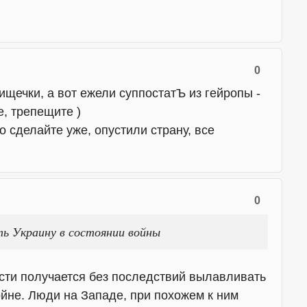
0
ищечки, а вот ежели суппостатЪ из гейропы -
е, трепещите )
то сделайте уже, опустили страну, все
0
ять Украину в состоянии войны
асти получается без последствий вылавливать
ойне. Люди на Западе, при похожем к ним