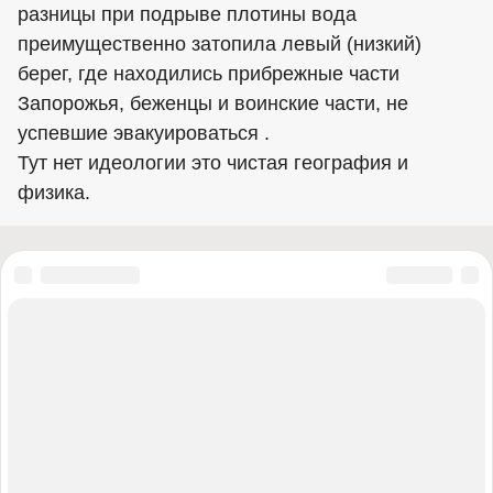
разницы при подрыве плотины вода
преимущественно затопила левый (низкий)
берег, где находились прибрежные части
Запорожья, беженцы и воинские части, не
успевшие эвакуироваться .
Тут нет идеологии это чистая география и
физика.
© 2018-2026 «Репортёр»
Использование материалов разрешено только при условии
наличия активной гиперссылки на topcor.ru. Гиперссылка не
должна быть закрыта для поисковой индексации. При этом
запрещено их распространение через обменные сети и
новостные агрегаторы.
Сайт использует IP адреса, cookie и данные геолокации пользователей