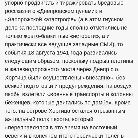
упорно продвигать и тиражировать бредовые
россказни о «Днепровском цунами» и
«Запорожской катастрофе» (а в этом гнусном
деле за последние годы сполна отметились не
только жовто-блакитные «истореги», а и
практически все ведущие западные СМИ), то
события 18 августа 1941 года развивались
следующим образом: поскольку подрыв плотины
и железнодорожного моста через Днепр с о.
Хортица были осуществлены «внезапно», без
всякой подготовки и предупреждения, на воздух
якобы взлетели «военные транспорты и колонны
беженцев, которые двигались по дамбе». Кроме
того, на острове Хортица остался отрезанным
аж цельный полк пехоты, который
«переправлялся в это время на восточный
берег» и в конечном итоге героически полег в