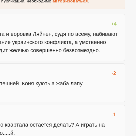
к публикации, необходимо
авторизоваться
.
+4
а и воровка Ляйнен, судя по всему, набивают
ние украинского конфликта, а умственно
одит желчью совершенно безвозмездно.
-2
клешней. Коня кують а жаба лапу
-1
го квартала остается делать? А играть на
.....й.