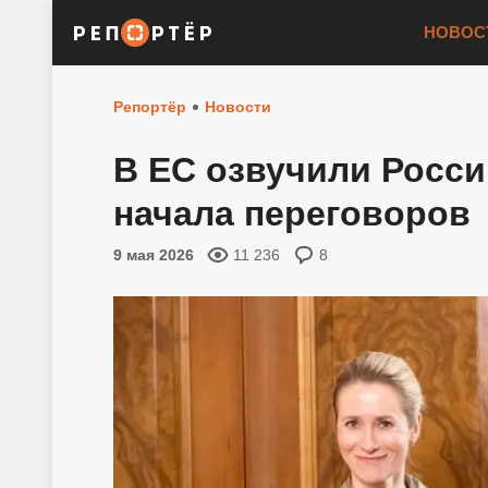
НОВОС
Репортёр
Новости
В ЕС озвучили Росси
начала переговоров
9 мая 2026
11 236
8