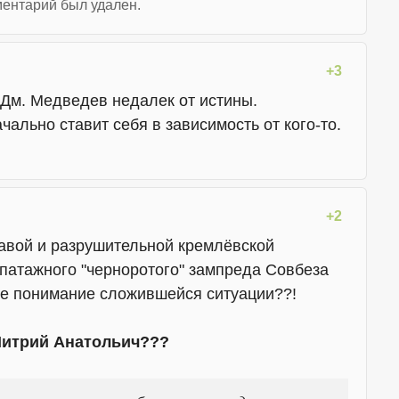
ентарий был удален.
+3
 Дм. Медведев недалек от истины.
ачально ставит себя в зависимость от кого-то.
+2
авой и разрушительной кремлёвской
патажного "черноротого" зампреда Совбеза
ое понимание сложившейся ситуации??!
Митрий Анатольич???