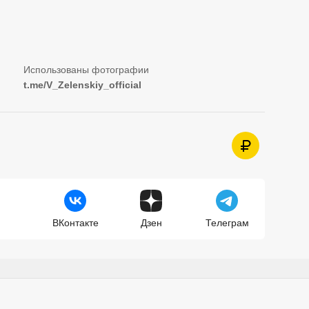
t.me/V_Zelenskiy_official
ВКонтакте
Дзен
Телеграм