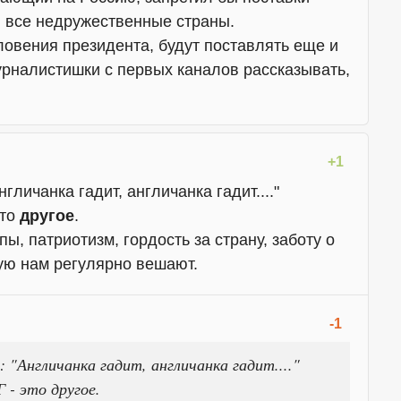
 все недружественные страны.
ловения президента, будут поставлять еще и
урналистишки с первых каналов рассказывать,
+1
нгличанка гадит, англичанка гадит...."
это
другое
.
ы, патриотизм, гордость за страну, заботу о
орую нам регулярно вешают.
-1
: "Англичанка гадит, англичанка гадит...."
 - это другое.