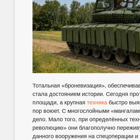
Тотальная «броневизация», обеспечив
стала достоянием истории. Сегодня пр
площади, а крупная
техника
быстро выяв
пор воюет. С многослойными «мангалами
дело. Мало того, при определённых тех
революцию» они благополучно переживут
данного вооружения на спецоперации и 