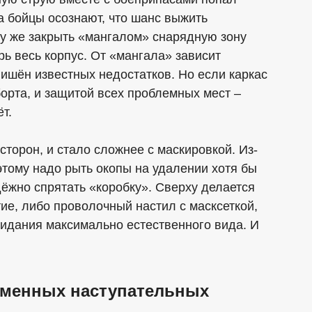
а бойцы осознают, что шанс выжить
ому же закрыть «мангалом» снарядную зону
рь весь корпус. От «мангала» зависит
лишён известных недостатков. Но если каркас
орта, и защитой всех проблемных мест –
т.
торон, и стало сложнее с маскировкой. Из-
этому надо рыть окопы на удалении хотя бы
дёжно спрятать «коробку». Сверху делается
е, либо проволочный настил с масксеткой,
ридания максимально естественного вида. И
ременных наступательных