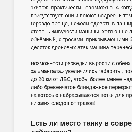
экипаж, практически невозможно. А когд
присутствует, они и воюют бодрее. К т
гораздо проще, нежели одевать в панци
степень живучести машины, хотя он не 
объёмный, с тросами, прикрывающими б
десяток дроновых атак машина перенесё
Возможности разведки выросли с обеих с
за «мангала» увеличились габариты, по
до 20 км от ЛБС, чтобы более-менее на
либо бревенчатое блиндажное перекрыти
на которые набрасываются ветки для п
никаких следов от траков!
Есть ли место танку в сов