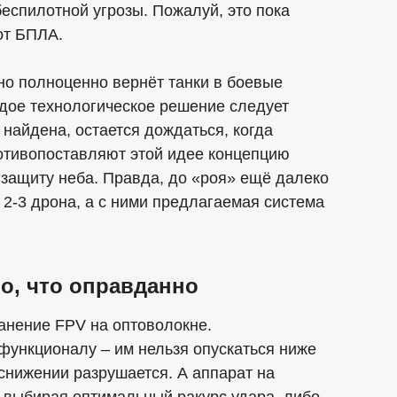
беспилотной угрозы. Пожалуй, это пока
от БПЛА.
оно полноценно вернёт танки в боевые
ждое технологическое решение следует
 найдена, остается дождаться, когда
ротивопоставляют этой идее концепцию
защиту неба. Правда, до «роя» ещё далеко
 2-3 дрона, а с ними предлагаемая система
о, что оправданно
анение FPV на оптоволокне.
ункционалу – им нельзя опускаться ниже
снижении разрушается. А аппарат на
, выбирая оптимальный ракурс удара, либо