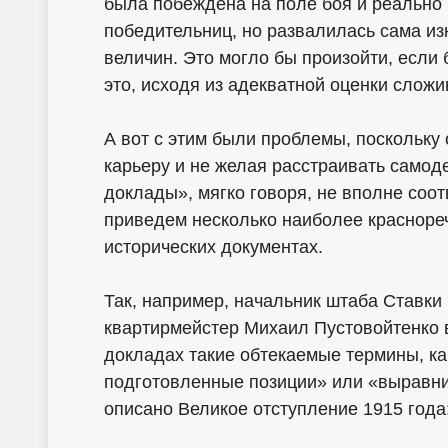
была побеждена на поле боя и реально 
победительниц, но развалилась сама изн
величин. Это могло бы произойти, есл
это, исходя из адекватной оценки слож
А вот с этим были проблемы, поскольку 
карьеру и не желая расстраивать самод
доклады», мягко говоря, не вполне соо
приведем несколько наиболее красноре
исторических документах.
Так, например, начальник штаба Ставки
квартирмейстер Михаил Пустовойтенко 
докладах такие обтекаемые термины, ка
подготовленные позиции» или «выравни
описано Великое отступление 1915 года