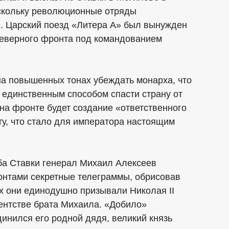
оскольку революционные отряды
. Царский поезд «Литера А» был вынужден
 Северного фронта под командованием
 на повышенных тонах убеждать монарха, что
и единственным способом спасти страну от
на фронте будет создание «ответственного
у, что стало для императора настоящим
ба Ставки генерал Михаил Алексеев
нтами секретные телеграммы, обрисовав
ых они единодушно призывали Николая II
гентстве брата Михаила. «Добило»
динился его родной дядя, великий князь