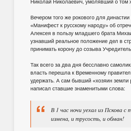
Николай Николаевич, умолявший о том 
Вечером того же рокового для династи
«Манифест к русскому народу» об отрече
Алексея в пользу младшего брата Миха
узнавший реальное положение дел в ст
принимать корону до созыва Учредитель
Так всего за два дня бесславно самоли
власть перешла к Временному правитель
удержать. А сам бывший «хозяин земли 
написал ставшие знаменитыми слова:
В 1 час ночи уехал из Пскова 
измена, и трусость, и обман!