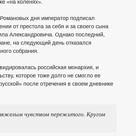
же «на коленях».
и Романовых дня император подписал
нии от престола за себя и за своего сына
ила Александровича. Однако последний,
ране, на следующий день отказался
ного собрания.
квидировалась российская монархия, и
ству, которое тоже долго не смогло ее
русской» после отречения в своем дневнике
с тяжелым чувством пережитого. Кругом