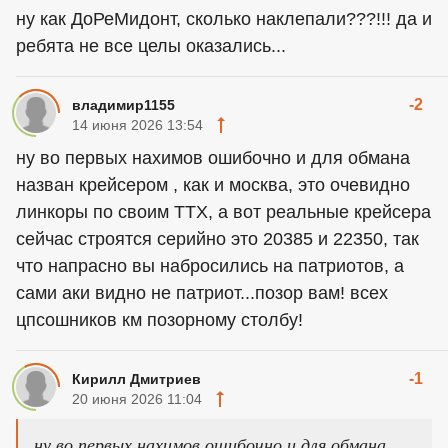
ну как ДоРеМидонт, сколько наклепали???!!! да и
ребята не все целы оказались...
-2
владимир1155
14 июня 2026 13:54
ну во первых нахимов ошибочно и для обмана
назван крейсером , как и москва, это очевидно
линкоры по своим ТТХ, а вот реальные крейсера
сейчас строятся серийно это 20385 и 22350, так
что напрасно вы набросились на патриотов, а
сами аки видно не патриот...позор вам! всех
цпсошников км позорному столбу!
-1
Кирилл Дмитриев
20 июня 2026 11:04
ну во первых нахимов ошибочно и для обмана