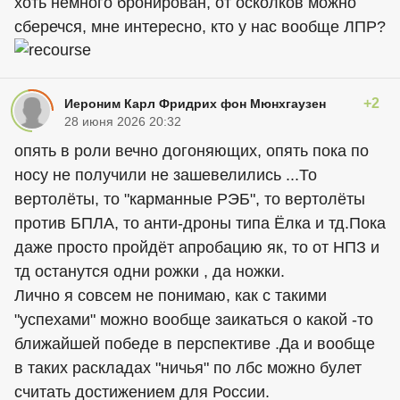
хоть немного бронирован, от осколков можно
сберечся, мне интересно, кто у нас вообще ЛПР?
+2
Иероним Карл Фридрих фон Мюнхгаузен
28 июня 2026 20:32
опять в роли вечно догоняющих, опять пока по
носу не получили не зашевелились ...То
вертолёты, то "карманные РЭБ", то вертолёты
против БПЛА, то анти-дроны типа Ёлка и тд.Пока
даже просто пройдёт апробацию як, то от НПЗ и
тд останутся одни рожки , да ножки.
Лично я совсем не понимаю, как с такими
"успехами" можно вообще заикаться о какой -то
ближайшей победе в перспективе .Да и вообще
в таких раскладах "ничья" по лбс можно булет
считать достижением для России.