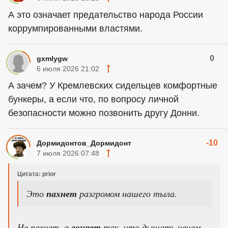
А это означает предательство народа России
коррумпированными властями.
0
gxmlygw
6 июля 2026 21:02
А зачем? У Кремлевских сидельцев комфортные
бункеры, а если что, по вопросу личной
безопасности можно позвонить другу Донни.
-10
Дормидонтов_Дормидонт
7 июля 2026 07:48
Цитата: prior
Это
пахнет
разгромом нашего тыла.
Не пахнет, а
воняет
так, что дышать нечем.