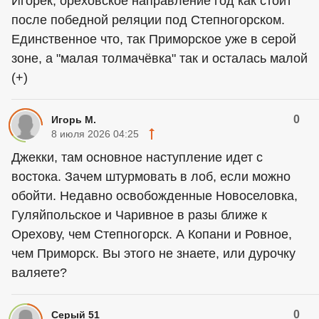
Игорёк, ореховское направление год как стоит
после победной реляции под Степногорском.
Единственное что, так Приморское уже в серой
зоне, а "малая толмачёвка" так и осталась малой
(+)
0
Игорь М.
8 июля 2026 04:25
Джекки, там основное наступление идет с
востока. Зачем штурмовать в лоб, если можно
обойти. Недавно освобожденные Новоселовка,
Гуляйпольское и Чаривное в разы ближе к
Орехову, чем Степногорск. А Копани и Ровное,
чем Приморск. Вы этого не знаете, или дурочку
валяете?
0
Серый 51