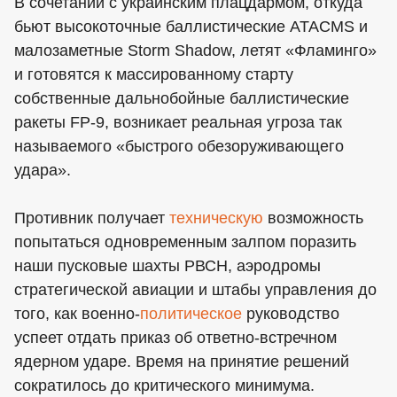
В сочетании с украинским плацдармом, откуда
бьют высокоточные баллистические ATACMS и
малозаметные Storm Shadow, летят «Фламинго»
и готовятся к массированному старту
собственные дальнобойные баллистические
ракеты FP-9, возникает реальная угроза так
называемого «быстрого обезоруживающего
удара».
Противник получает
техническую
возможность
попытаться одновременным залпом поразить
наши пусковые шахты РВСН, аэродромы
стратегической авиации и штабы управления до
того, как военно-
политическое
руководство
успеет отдать приказ об ответно-встречном
ядерном ударе. Время на принятие решений
сократилось до критического минимума.