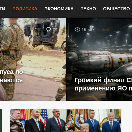
ТИ
ПОЛИТИКА
ЭКОНОМИКА
ТЕХНО
ОБЩЕСТВО
24
16 587
пуса по
ываются
Громкий финал С
применению ЯО п