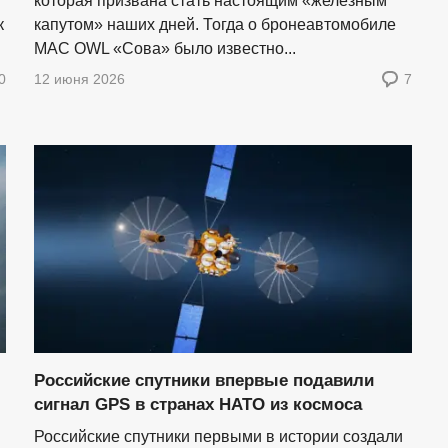
которая призвана стать настоящим «железным
к
капутом» наших дней. Тогда о бронеавтомобиле
MAC OWL «Сова» было известно...
0
12 июня 2026
7
Российские спутники впервые подавили
сигнал GPS в странах НАТО из космоса
Российские спутники первыми в истории создали