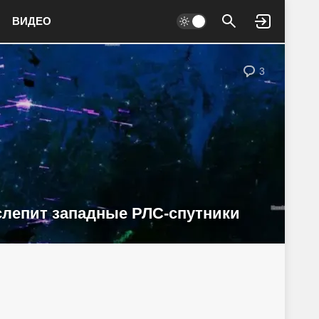
ВИДЕО
Войти
3
слепит западные РЛС-спутники