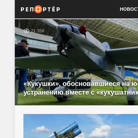
НОВОС
21 358
«Кукушки», обосновавшиеся на ю
устранению вместе с «кукушатни