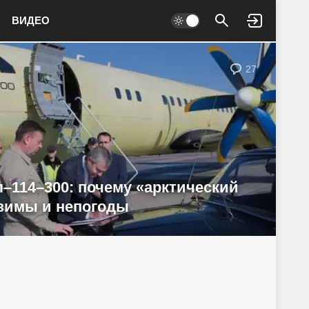
ВИДЕО
Войти
27
–114–300: почему «арктический
 зимы и непогоды