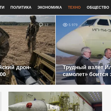
ТИ
ПОЛИТИКА
ЭКОНОМИКА
ТЕХНО
ОБЩЕСТВО
12
5 979
йский дрон-
Трудный взлет Ил
00
самолет» боится