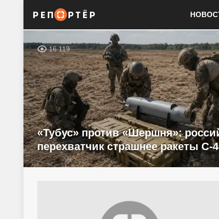
НОВОС
16 119
«Тубус» против «Шершня»: росси
перехватчик страшнее ракеты С-4